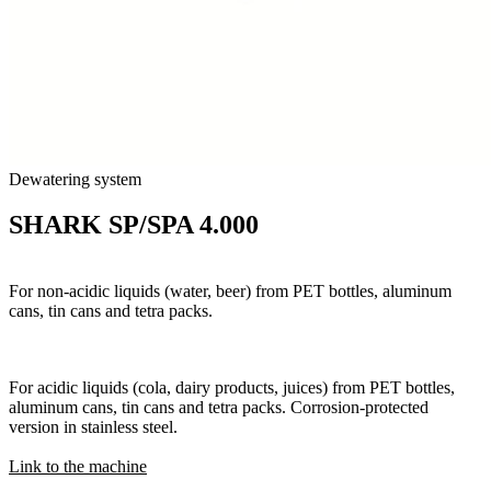
Dewatering system
SHARK SP/SPA 4.000
SHARK SP 4.000 | SEPARATION PACK:
For non-acidic liquids (water, beer) from PET bottles, aluminum
cans, tin cans and tetra packs.
SHARK SPA 4.000 | SEPARATION PACK ACID:
For acidic liquids (cola, dairy products, juices) from PET bottles,
aluminum cans, tin cans and tetra packs. Corrosion-protected
version in stainless steel.
Link to the machine