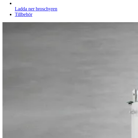
Ladda ner broschyren
Tillbehör