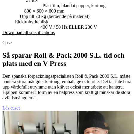
Presskraft:
57 kN
Lämpliga material:
Plastfilm, blandat papper, kartong
Balstorlek
800 × 600 × 600 mm
Balvikt:
Upp till 70 kg (beroende på material)
Drift:
Elektrohydraulisk
Strömförsörjning:
400 V / 50 Hz ELLER 230 V
Download all specifications
Case
Så sparar Roll & Pack 2000 S.L. tid och
plats med en V-Press
Den spanska förpackningsspecialisten Roll & Pack 2000 S.L. måste
hantera stora mängder kartong, emballage och folie. Det tar inte bara
upp värdefullt utrymme utan kräver också mer arbete att hantera.
Hjälpen kommer i form av en balpress som kraftigt minskar de stora
avfallsmängderna.
Läs caset