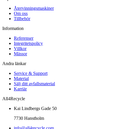
Återvinningsmaskiner
Om oss
Tillbehör
Information
Referenser
Integritetspolicy
Villkor
Mässor
Andra länkar
Service & Support
Material
Sälj ditt avfallsmaterial
Karriär
All4Recycle
Kai Lindbergs Gade 50
7730 Hanstholm
info@all4recycle.com