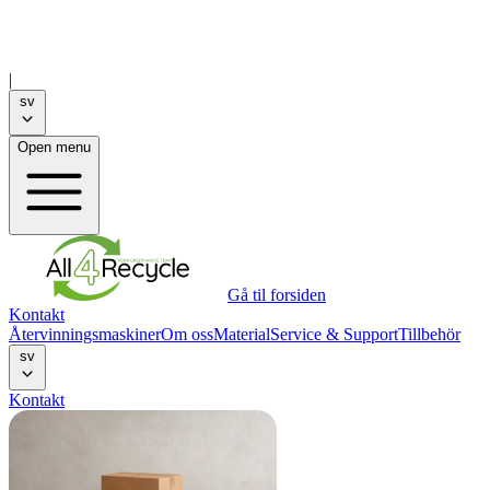
|
sv
Open menu
Gå til forsiden
Kontakt
Återvinningsmaskiner
Om oss
Material
Service & Support
Tillbehör
sv
Kontakt