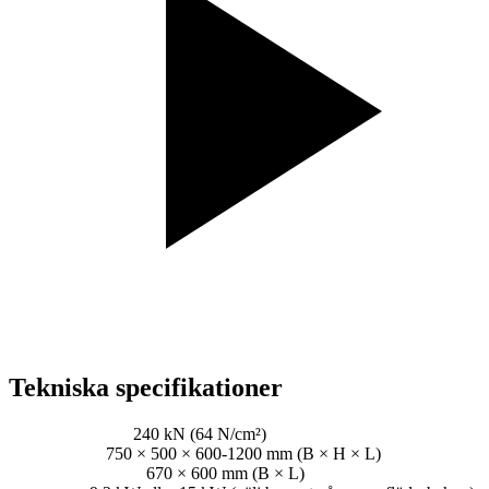
Tekniska specifikationer
Tryck på ström:
240 kN (64 N/cm²)
Bale storlek:
750 × 500 × 600-1200 mm (B × H × L)
Laddar bländare:
670 × 600 mm (B × L)