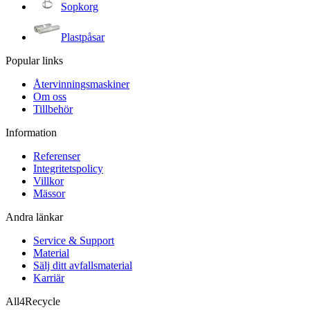
Sopkorg
Plastpåsar
Popular links
Återvinningsmaskiner
Om oss
Tillbehör
Information
Referenser
Integritetspolicy
Villkor
Mässor
Andra länkar
Service & Support
Material
Sälj ditt avfallsmaterial
Karriär
All4Recycle