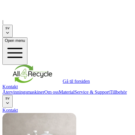
|
sv
Open menu
Gå til forsiden
Kontakt
Återvinningsmaskiner
Om oss
Material
Service & Support
Tillbehör
sv
Kontakt