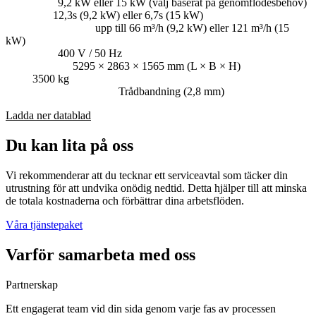
Köreffekt:
9,2 kW eller 15 kW (välj baserat på genomflödesbehov)
Cykeltid:
12,3s (9,2 kW) eller 6,7s (15 kW)
Genomströmning:
upp till 66 m³/h (9,2 kW) eller 121 m³/h (15
kW)
Spänning:
400 V / 50 Hz
Dimensioner:
5295 × 2863 × 1565 mm (L × B × H)
Vikt:
3500 kg
Förbrukningsmaterial:
Trådbandning (2,8 mm)
Ladda ner datablad
Du kan lita på oss
Vi rekommenderar att du tecknar ett serviceavtal som täcker din
utrustning för att undvika onödig nedtid. Detta hjälper till att minska
de totala kostnaderna och förbättrar dina arbetsflöden.
Våra tjänstepaket
Varför samarbeta med oss
Partnerskap
Ett engagerat team vid din sida genom varje fas av processen