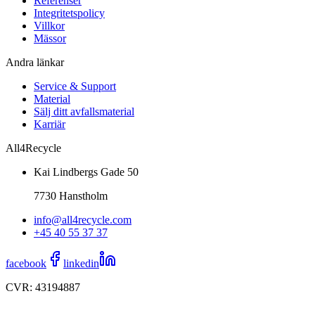
Referenser
Integritetspolicy
Villkor
Mässor
Andra länkar
Service & Support
Material
Sälj ditt avfallsmaterial
Karriär
All4Recycle
Kai Lindbergs Gade 50
7730 Hanstholm
info@all4recycle.com
+45 40 55 37 37
facebook
linkedin
CVR: 43194887